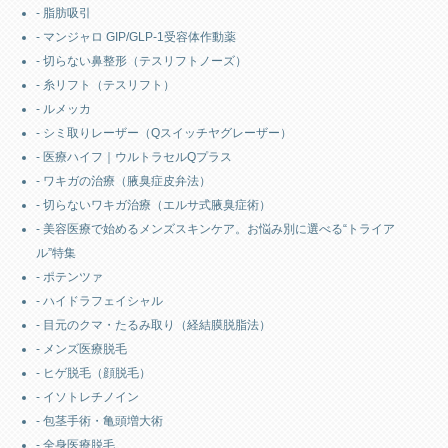
- 脂肪吸引
- マンジャロ GIP/GLP-1受容体作動薬
- 切らない鼻整形（テスリフトノーズ）
- 糸リフト（テスリフト）
- ルメッカ
- シミ取りレーザー（Qスイッチヤグレーザー）
- 医療ハイフ｜ウルトラセルQプラス
- ワキガの治療（腋臭症皮弁法）
- 切らないワキガ治療（エルサ式腋臭症術）
- 美容医療で始めるメンズスキンケア。お悩み別に選べる“トライア
ル”特集
- ポテンツァ
- ハイドラフェイシャル
- 目元のクマ・たるみ取り（経結膜脱脂法）
- メンズ医療脱毛
- ヒゲ脱毛（顔脱毛）
- イソトレチノイン
- 包茎手術・亀頭増大術
- 全身医療脱毛