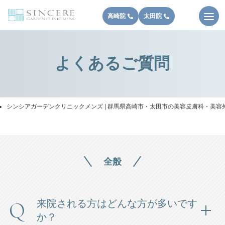
高崎院
太田院
よくあるご質問
サ
シンシアガーデンクリニックメンズ | 群馬県高崎市・太田市の美容皮膚科・美容
イ
ト
内
全般
の
現
来院される方はどんな方が多いです
在
か？
地