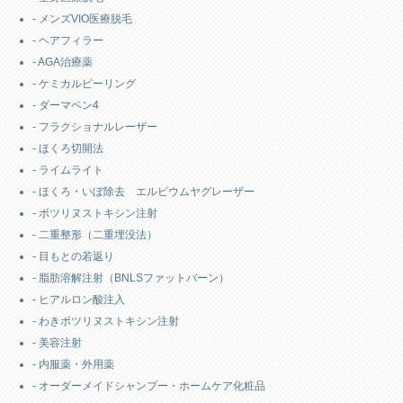
- メンズVIO医療脱毛
- ヘアフィラー
- AGA治療薬
- ケミカルピーリング
- ダーマペン4
- フラクショナルレーザー
- ほくろ切開法
- ライムライト
- ほくろ・いぼ除去 エルビウムヤグレーザー
- ボツリヌストキシン注射
- 二重整形（二重埋没法）
- 目もとの若返り
- 脂肪溶解注射（BNLSファットバーン）
- ヒアルロン酸注入
- わきボツリヌストキシン注射
- 美容注射
- 内服薬・外用薬
- オーダーメイドシャンプー・ホームケア化粧品